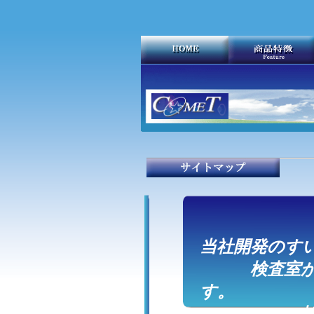
当社開発のす
検査室から
す。